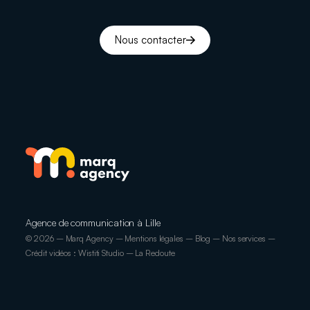
Nous contacter
Agence de communication à Lille
© 2026 – Marq Agency –
Mentions légales
–
Blog
–
Nos services
–
Crédit vidéos : Wistiti Studio – La Redoute