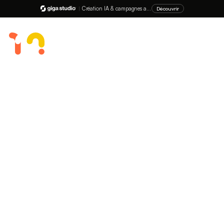
|
Création IA & campagnes ads
Découvrir
MENU
Heytens