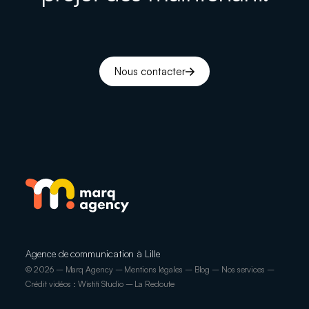
Nous contacter
Agence de communication à Lille
© 2026 – Marq Agency –
Mentions légales
–
Blog
–
Nos services
–
Crédit vidéos : Wistiti Studio – La Redoute