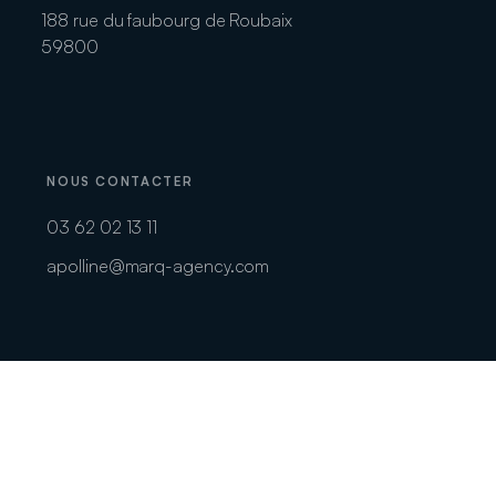
188 rue du faubourg de Roubaix
59800
NOUS CONTACTER
03 62 02 13 11
apolline@marq-agency.com